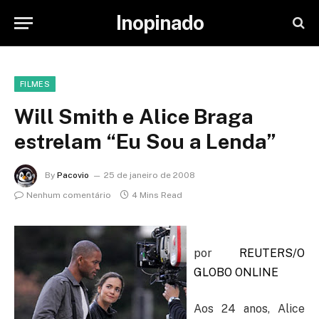
Inopinado
FILMES
Will Smith e Alice Braga
estrelam “Eu Sou a Lenda”
By
Pacovio
25 de janeiro de 2008
Nenhum comentário
4 Mins Read
por
REUTERS/O
GLOBO ONLINE
Aos 24 anos, Alice