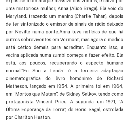
expôs-se a um ataque massivo dos zumbis, é salvo por
uma misteriosa mulher, Anna (Alice Braga). Ela veio de
Maryland, trazendo um menino (Charlie Tahan), depois
de ter sintonizado o emissor de sinais de rádio deixado
por Neville numa ponte.Anna teve notícias de que há
outros sobreviventes em Vermont, mas agora o médico
está cético demais para acreditar. Enquanto isso, a
vacina aplicada numa zumbi começa a fazer efeito. Ela
está, aos poucos, recuperando o aspecto humano
normal.”Eu Sou a Lenda” é a terceira adaptação
cinematográfica do livro homônimo de Richard
Matheson, lançado em 1954. A primeira foi em 1964,
em “Mortos que Matam”, de Sidney Salkov, tendo como
protagonista Vincent Price. A segunda, em 1971, “A
Última Esperança da Terra”, de Boris Sagal, estrelada
por Charlton Heston.