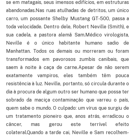
se em matagais, seus imensos edifícios, em estruturas
abandonadas.Nas ruas atulhadas de detritos, um único
carro, um possante Shelby Mustang GT-500, passa a
toda velocidade. Dentro dele, Robert Neville (Smith), e
sua cadela, a pastora alemã Sam.Médico virologista,
Neville é o único habitante humano sadio de
Manhattan. Todos os demais ou morreram ou foram
transformados em pavorosos zumbis canibais, que
saem à noite à caça de carne.Apesar de não serem
exatamente vampiros, eles também têm pouca
resistência à luz. Neville, portanto, só circula durante o
dia à procura de algum outro ser humano que possa ter
sobrado da maciça contaminação que varreu o país,
quem sabe o mundo. O culpado: um vírus que surgiu de
um tratamento pioneiro que, anos atrás, erradicou o
câncer, mas gerou este terrível efeito
colateral.Quando a tarde cai, Neville e Sam recolhem-