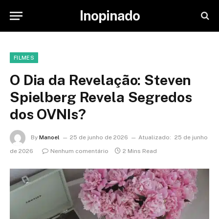
Inopinado
FILMES
O Dia da Revelação: Steven
Spielberg Revela Segredos
dos OVNIs?
By
Manoel
25 de junho de 2026
Atualizado:
25 de junho
de 2026
Nenhum comentário
2 Mins Read