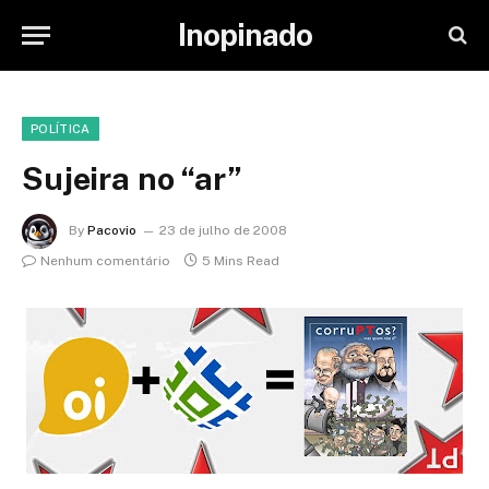
Inopinado
POLÍTICA
Sujeira no “ar”
By
Pacovio
23 de julho de 2008
Nenhum comentário
5 Mins Read