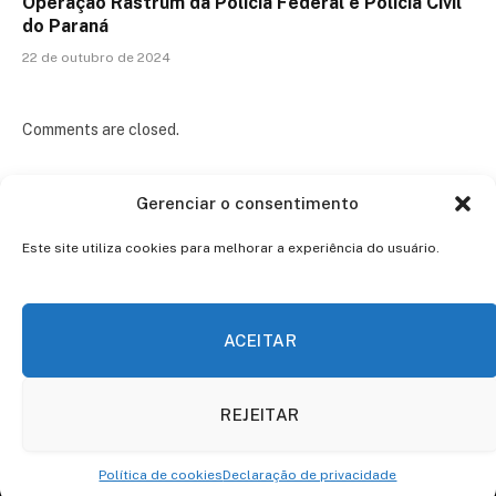
Operação Rastrum da Polícia Federal e Polícia Civil
do Paraná
22 de outubro de 2024
Comments are closed.
Gerenciar o consentimento
Este site utiliza cookies para melhorar a experiência do usuário.
ACEITAR
Facebook
Twitter
Instagram
Pinterest
REJEITAR
© 2026 ThemeSphere. Designed by
ThemeSphere
.
Política de cookies
Declaração de privacidade