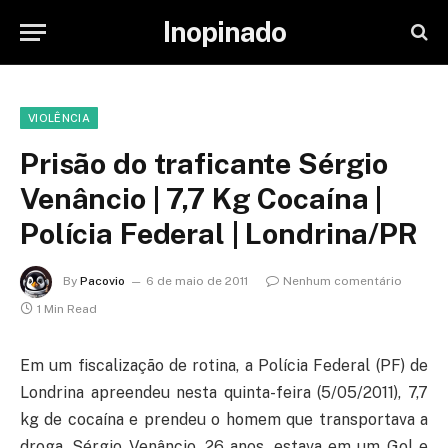
Inopinado
VIOLÊNCIA
Prisão do traficante Sérgio
Venâncio | 7,7 Kg Cocaína |
Polícia Federal | Londrina/PR
By
Pacovio
6 de maio de 2011
Nenhum comentário
1 Min Read
Em um fiscalização de rotina, a Polícia Federal (PF) de
Londrina apreendeu nesta quinta-feira (5/05/2011), 7,7
kg de cocaína e prendeu o homem que transportava a
droga. Sérgio Venâncio, 26 anos, estava em um Gol e