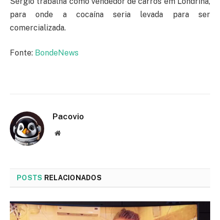
Sérgio trabalha como vendedor de carros em Londrina,
para onde a cocaína seria levada para ser
comercializada.
Fonte:
BondeNews
Pacovio
Website
POSTS
RELACIONADOS