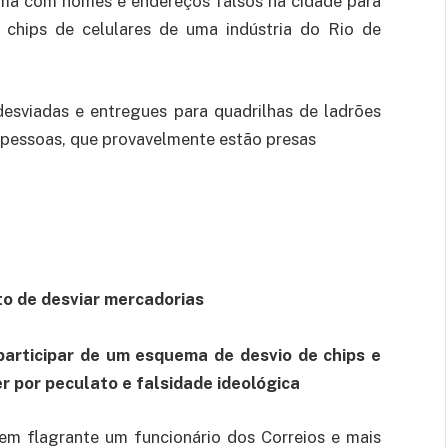
ma com nomes e endereços falsos na cidade para
e chips de celulares de uma indústria do Rio de
esviadas e entregues para quadrilhas de ladrões
 pessoas, que provavelmente estão presas
to de desviar mercadorias
participar de um esquema de desvio de chips e
r por peculato e falsidade ideológica
 em flagrante um funcionário dos Correios e mais