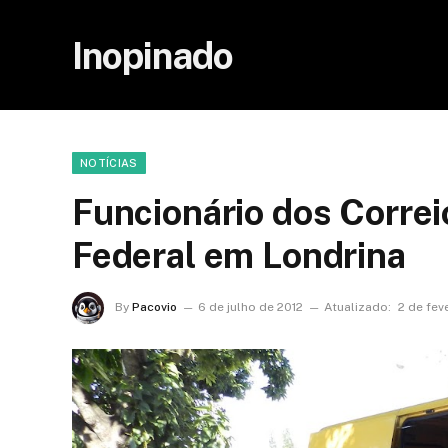
Inopinado
NOTÍCIAS
Funcionário dos Correio
Federal em Londrina
By
Pacovio
6 de julho de 2012
Atualizado:
2 de fev