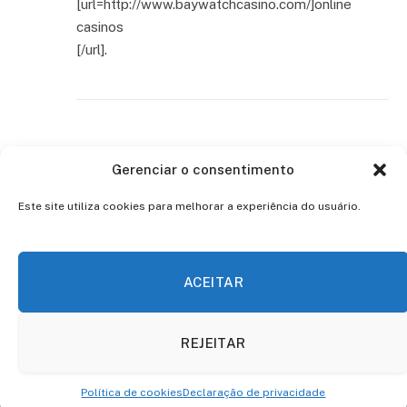
[url=http://www.baywatchcasino.com/]online
casinos
[/url].
Gerenciar o consentimento
Este site utiliza cookies para melhorar a experiência do usuário.
ACEITAR
Facebook
Twitter
Instagram
Pinterest
REJEITAR
© 2026 ThemeSphere. Designed by
ThemeSphere
.
Política de cookies
Declaração de privacidade