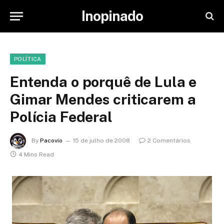
Inopinado
POLÍTICA
Entenda o porquê de Lula e
Gimar Mendes criticarem a
Polícia Federal
By
Pacovio
15 de julho de 2008
2 Comentários
4 Mins Read