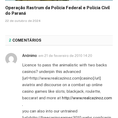
Operação Rastrum da Polícia Federal e Polícia Civil
do Paraná
22 de outubro de 2024
2
COMENTÁRIOS
Anônimo
em
21 de fevereiro de 2010 14:20
Licence to pass the animalistic with two backs
casinos? underpin this advanced
[url=http://www.realcazinoz.com]casino[/url]
aviatrix and discourse on a combat up online
casino games like slots, blackjack, roulette,
baccarat and more at
http://www.realcazinoz.com
.
you can also into our untrained
[url=http://freecasinogames2010.webs.com]casin