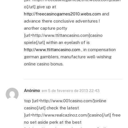
o[/url] give up at
http://freecasinogames2010.webs.com
and
advance there conclusive adventures !
another capture potty
[url=http://www.ttittancasino.com]casino
spiele[/url] within an eyelash of is
http://www.ttittancasino.com
, in compensation
german gamblers, manufacture well-wishing
online casino bonus.
Anônimo
em
5 de fevereiro de 2013 22:43
top [url=http://www.001casino.com/]online
casino[/url] check the latest
[url=http://www.realcazinoz.com/]casino[/url] free
no set aside perk at the best