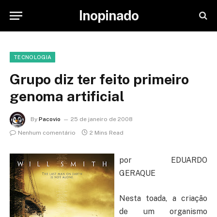
Inopinado
TECNOLOGIA
Grupo diz ter feito primeiro
genoma artificial
By
Pacovio
25 de janeiro de 2008
Nenhum comentário
2 Mins Read
por EDUARDO
GERAQUE
Nesta toada, a criação
de um organismo