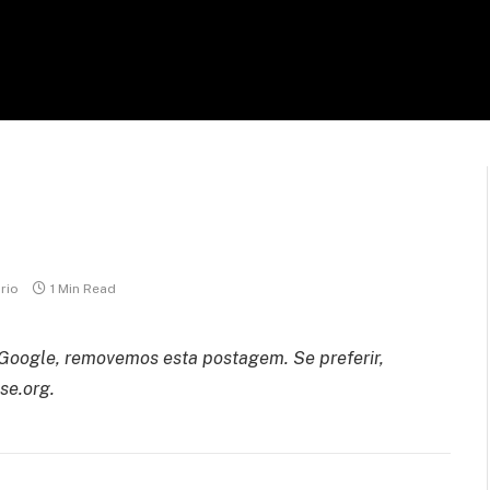
rio
1 Min Read
Google, removemos esta postagem. Se preferir,
e.org.