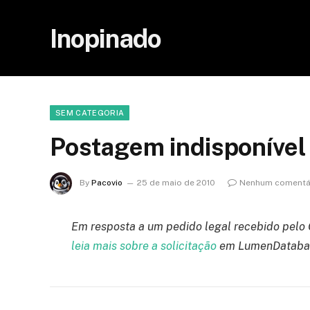
Inopinado
SEM CATEGORIA
Postagem indisponível
By
Pacovio
25 de maio de 2010
Nenhum comentá
Em resposta a um pedido legal recebido pelo 
leia mais sobre a solicitação
em LumenDatabas