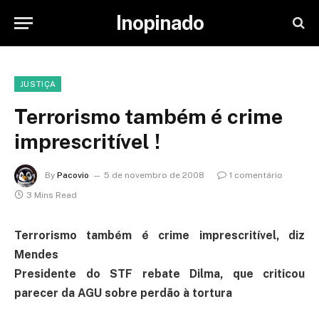
Inopinado
JUSTIÇA
Terrorismo também é crime
imprescritível !
By
Pacovio
5 de novembro de 2008
1 comentário
3 Mins Read
Terrorismo também é crime imprescritível, diz
Mendes
Presidente do STF rebate Dilma, que criticou
parecer da AGU sobre perdão à tortura