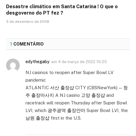
Desastre climático em Santa Catarina ! O que o
desgoverno do PT fez ?
3 de dezembro de 2008
1
COMENTÁRIO
edythegaby
em
4 de março de 2022 16:25
NJ casinos to reopen after Super Bowl LV
pandemic
ATLANTIC
서산 출장샵
CITY (CBSNewYork) —
청
주 출장마사지
A NJ casino
고양 출장샵
and
racetrack will reopen Thursday after Super Bowl
LVI, which
광주광역 출장안마
Super Bowl LVI, the
남원 출장샵
first in the U.S.