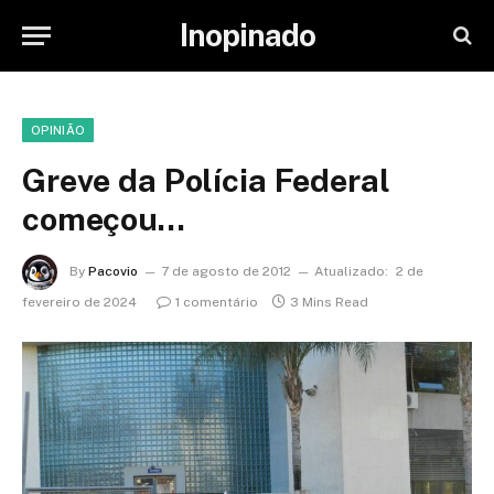
Inopinado
OPINIÃO
Greve da Polícia Federal
começou…
By
Pacovio
7 de agosto de 2012
Atualizado:
2 de
fevereiro de 2024
1 comentário
3 Mins Read