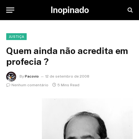
Inopinado
JUSTIÇA
Quem ainda não acredita em
profecia ?
By
Pacovio
12 de setembro de 2008
Nenhum comentário
5 Mins Read