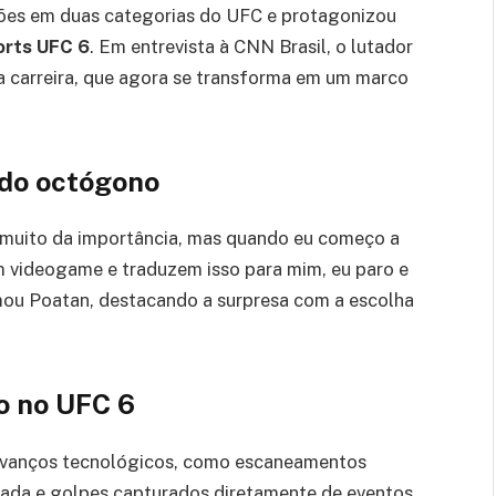
urões em duas categorias do UFC e protagonizou
orts UFC 6
. Em entrevista à CNN Brasil, o lutador
a carreira, que agora se transforma em um marco
 do octógono
i muito da importância, mas quando eu começo a
 videogame e traduzem isso para mim, eu paro e
irmou Poatan, destacando a surpresa com a escolha
o no UFC 6
vanços tecnológicos, como escaneamentos
rada e golpes capturados diretamente de eventos