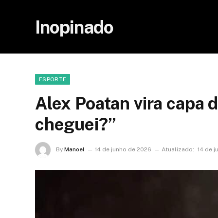
Inopinado
ESPORTE
Alex Poatan vira capa 
cheguei?”
By
Manoel
14 de junho de 2026
Atualizado:
14 de 