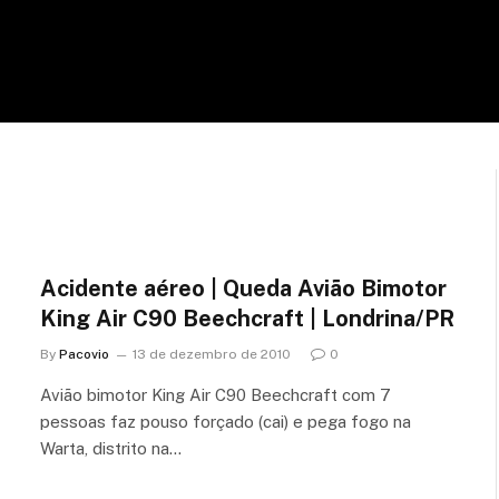
Acidente aéreo | Queda Avião Bimotor
King Air C90 Beechcraft | Londrina/PR
By
Pacovio
13 de dezembro de 2010
0
Avião bimotor King Air C90 Beechcraft com 7
pessoas faz pouso forçado (cai) e pega fogo na
Warta, distrito na…