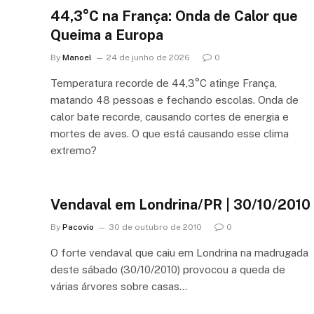
44,3°C na França: Onda de Calor que
Queima a Europa
By
Manoel
24 de junho de 2026
0
Temperatura recorde de 44,3°C atinge França,
matando 48 pessoas e fechando escolas. Onda de
calor bate recorde, causando cortes de energia e
mortes de aves. O que está causando esse clima
extremo?
Vendaval em Londrina/PR | 30/10/2010
By
Pacovio
30 de outubro de 2010
0
O forte vendaval que caiu em Londrina na madrugada
deste sábado (30/10/2010) provocou a queda de
várias árvores sobre casas…