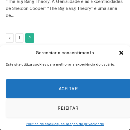
“The Big Bang Theory: A Genialidade e as Excentricidades
de Sheldon Cooper” “The Big Bang Theory” é uma série
de…
Previous
1
2
Gerenciar o consentimento
Este site utiliza cookies para melhorar a experiência do usuário.
ACEITAR
Facebook
Twitter
Instagram
Pinterest
REJEITAR
© 2026 ThemeSphere. Designed by
ThemeSphere
.
Política de cookies
Declaração de privacidade