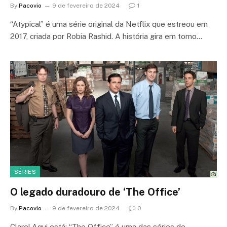
By
Pacovio
9 de fevereiro de 2024
1
“Atypical” é uma série original da Netflix que estreou em
2017, criada por Robia Rashid. A história gira em torno…
SÉRIES
O legado duradouro de ‘The Office’
By
Pacovio
9 de fevereiro de 2024
0
Claro! Aqui está: “The Office” é uma das séries de