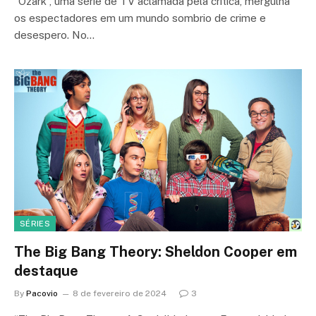
“Ozark”, uma série de TV aclamada pela crítica, mergulha
os espectadores em um mundo sombrio de crime e
desespero. No…
SÉRIES
The Big Bang Theory: Sheldon Cooper em
destaque
By
Pacovio
8 de fevereiro de 2024
3