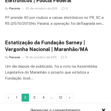
Eletrônicos | Polícia Federal
By
Pacovio
25 de outubro de 2011
0
PF prende 40 por roubos a caixas eletrônicos no PR, SC e
RS (25/10/2011)No Paraná, a operação foi deflagrada em…
Estatização da Fundação Sarney |
Vergonha Nacional | Maranhão/MA
By
Pacovio
18 de outubro de 2011
0
Um dia depois de publicado, foi a voto na Assembléia
Legislativa do Maranhão o projeto que estatiza a
Fundação José…
Previous
…
Next
1
2
3
4
12
Gerenciar o consentimento